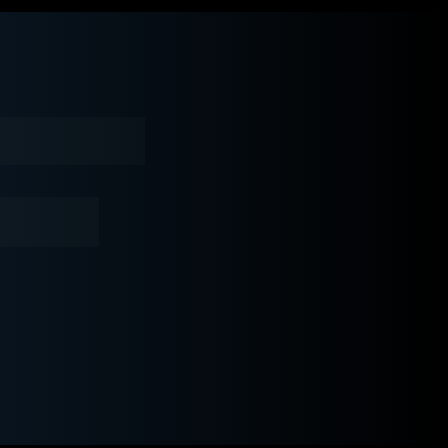
o!
 Friday 
4 horas.